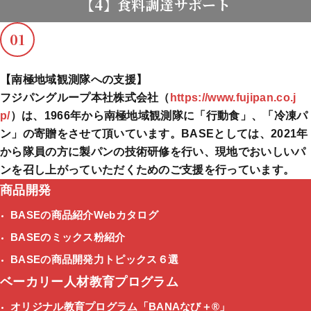
【4】食料調達サポート
01
【南極地域観測隊への支援】
フジパングループ本社株式会社（
https://www.fujipan.co.j
p/
）は、1966年から南極地域観測隊に「行動食」、「冷凍パ
ン」の寄贈をさせて頂いています。BASEとしては、2021年
から隊員の方に製パンの技術研修を行い、現地でおいしいパ
ンを召し上がっていただくためのご支援を行っています。
商品開発
BASEの商品紹介Webカタログ
BASEのミックス粉紹介
BASEの商品開発力トピックス６選
ベーカリー人材教育プログラム
オリジナル教育プログラム
「BANAなび＋®」